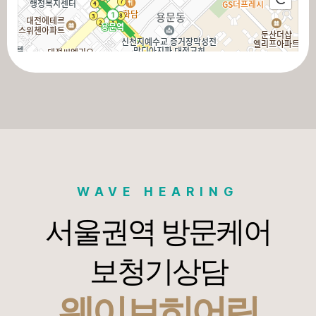
100m
길찾기
주소
대전 서구 도산로 402
전화
-
WAVE HEARING
서울권역 방문케어
보청기상담
웨이브히어링