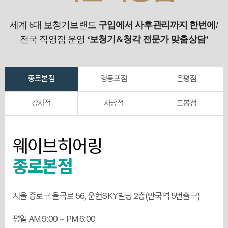
세계 6대 보청기브랜드
구입에서 사후관리까지 한번에
!
전국 직영점 운영
‘보청기&청각 전문가 맞춤상담’
종로본점
영등포점
은평점
강서점
사당점
도봉점
웨이브히어링
종로본점
서울 종로구 율곡로 56, 운현SKY빌딩 2층(안국역 5번출구)
평일 AM 9:00 ~ PM 6:00