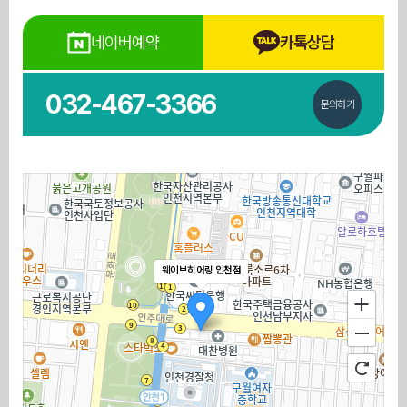
네이버예약
카톡상담
032-467-3366
문의하기
웨이브히어링 인천점