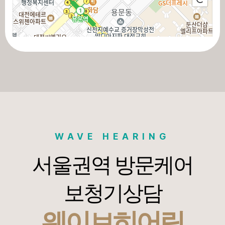
100m
길찾기
주소
대전 서구 도산로 402
전화
-
WAVE HEARING
서울권역 방문케어
보청기상담
웨이브히어링