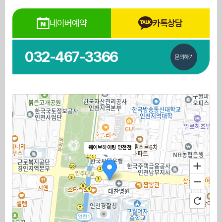
네이버예약
카톡상담
032-467-3366
문의하기
웨이브히어링 인천점