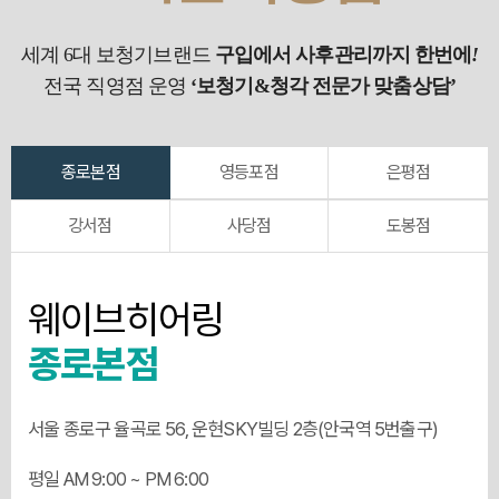
세계 6대 보청기브랜드
구입에서 사후관리까지 한번에
!
전국 직영점 운영
‘보청기&청각 전문가 맞춤상담’
종로본점
영등포점
은평점
강서점
사당점
도봉점
웨이브히어링
종로본점
서울 종로구 율곡로 56, 운현SKY빌딩 2층(안국역 5번출구)
평일 AM 9:00 ~ PM 6:00